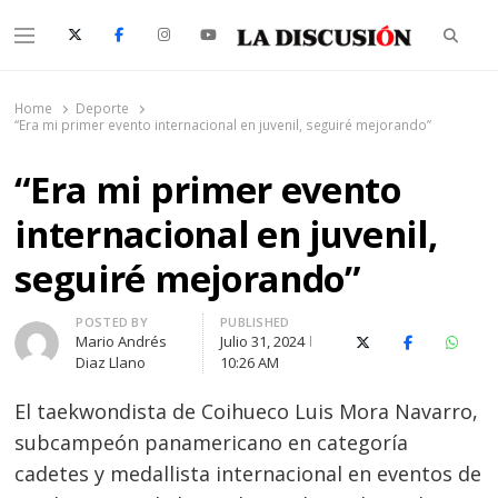
Searc
Menu
La Discusión
El Diario de la Región de Ñuble
Home
Deporte
“Era mi primer evento internacional en juvenil, seguiré mejorando”
“Era mi primer evento
internacional en juvenil,
seguiré mejorando”
Author
POSTED BY
PUBLISHED
Mario Andrés
Julio 31, 2024
X (Twitter)
Facebook
Whats
Diaz Llano
10:26 AM
El taekwondista de Coihueco Luis Mora Navarro,
subcampeón panamericano en categoría
cadetes y medallista internacional en eventos de