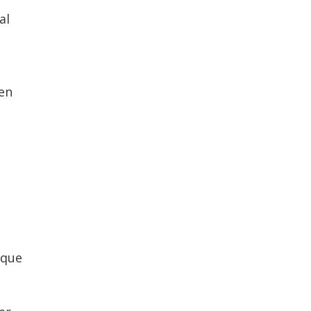
al
 en
 que