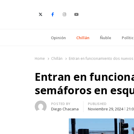
E
Opinión
Chillán
Ñuble
Políti
Home
Chillán
Entran en funcionamiento dos nuevos 
Entran en funcion
semáforos en esqui
Author
POSTED BY
PUBLISHED
Diego Chacana
Noviembre 29, 2024
21: