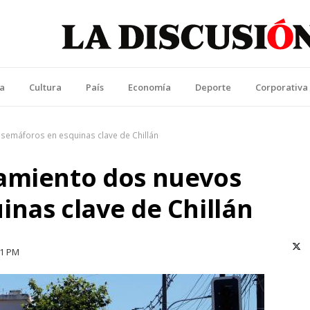
La Discusión
l Diario de la Región de Ñuble
ca
Cultura
País
Economía
Deporte
Corporativa
semáforos en esquinas clave de Chillán
amiento dos nuevos
nas clave de Chillán
X (T
01 PM