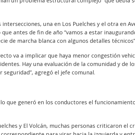
nían un problema estructural complejo” que debía s
ntersecciones, una en Los Puelches y el otra en Av
o que antes de fin de año “vamos a estar inaugurand
cie de marcha blanca con algunos detalles técnicos”
ecto va a implicar que haya menor congestión vehic
identes. Hay una evaluación de la comunidad y de lo
r seguridad”, agregó el jefe comunal.
lo que generó en los conductores el funcionamient
uelches y El Volcán, muchas personas criticaron el c
 correspondiente para virar hacia la izquierda y ent