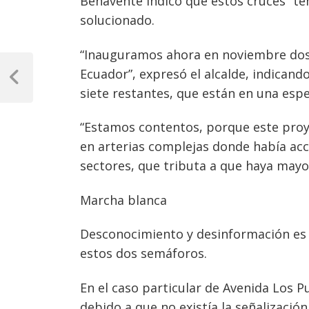
Benavente indicó que estos cruces “te
solucionado.
“Inauguramos ahora en noviembre dos i
Navegación
Ecuador”, expresó el alcalde, indicand
de
Previous
siete restantes, que están en una espe
Post
entradas
“Estamos contentos, porque este proy
en arterias complejas donde había acc
sectores, que tributa a que haya mayo
Marcha blanca
Desconocimiento y desinformación es 
estos dos semáforos.
En el caso particular de Avenida Los P
debido a que no existía la señalización