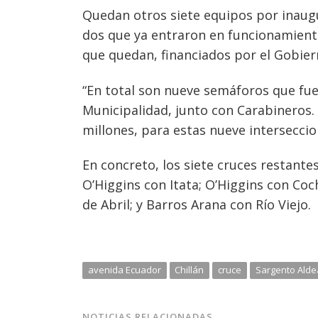
Quedan otros siete equipos por inaugur
dos que ya entraron en funcionamiento
que quedan, financiados por el Gobier
“En total son nueve semáforos que fue
Municipalidad, junto con Carabineros.
millones, para estas nueve interseccio
En concreto, los siete cruces restantes
O’Higgins con Itata; O’Higgins con Co
de Abril; y Barros Arana con Río Viejo.
avenida Ecuador
Chillán
cruce
Sargento Alde
NOTICIAS RELACIONADAS