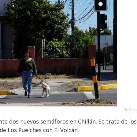
Cristia
te dos nuevos semáforos en Chillán. Se trata de los
de Los Puelches con El Volcán.