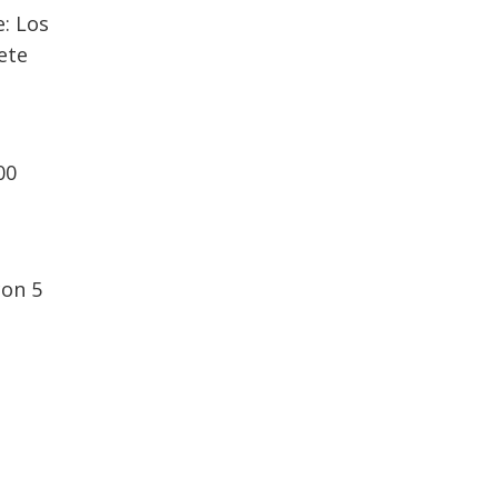
e: Los
ete
00
con 5