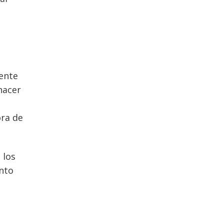
n
ente
hacer
ora de
 los
ento