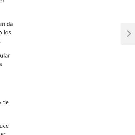
er
enida
o los
Next
.
Post
ular
s
o de
ruce
rar