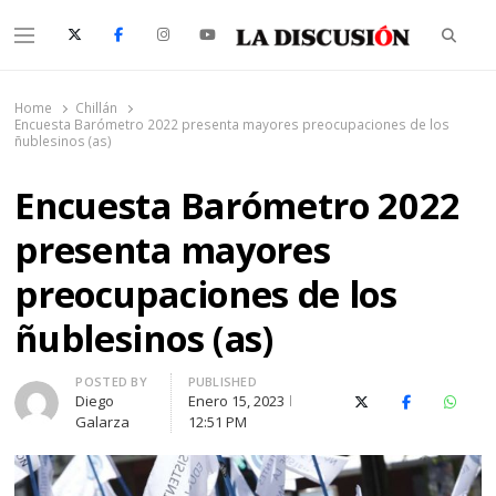
Searc
Menu
La Discusión
El Diario de la Región de Ñuble
Home
Chillán
Encuesta Barómetro 2022 presenta mayores preocupaciones de los
ñublesinos (as)
Encuesta Barómetro 2022
presenta mayores
preocupaciones de los
ñublesinos (as)
Author
POSTED BY
PUBLISHED
Diego
Enero 15, 2023
X (Twitter)
Facebook
Whats
Galarza
12:51 PM