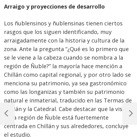
Arraigo y proyecciones de desarrollo
Los ñublensinos y ñublensinas tienen ciertos
rasgos que los siguen identificando, muy
arraigadamente con la historia y cultura de la
zona. Ante la pregunta “¿Qué es lo primero que
se le viene a la cabeza cuando se nombra a la
región de Ñuble?” la mayoría hace mención a
Chillán como capital regional, y por otro lado se
menciona su patrimonio, ya sea gastronómico
como las longanizas y también su patrimonio
natural e inmaterial, traducido en las Termas de
Navegación
Chillán y la Catedral. Cabe destacar que la visión
de
Previous
Next
de la región de Ñuble está fuertemente
Post
Post
centrada en Chillán y sus alrededores, concluye
entradas
el estudio.