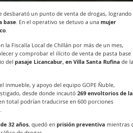
e desbarató un punto de venta de drogas, logrando
a base
. En el operativo se detuvo a una
mujer
ico
.
n la Fiscalía Local de Chillán por más de un mes,
lecer y comprobar el ilícito de venta de pasta base
io del
pasaje Licancabur, en Villa Santa Rufina
de l
del inmueble, y apoyo del equipo GOPE Ñuble,
vestigado, desde donde incautó
269 envoltorios de la
 en total podrían traducirse en 600 porciones
.
, de 32 años
, quedó en
prisión preventiva
mientras 
tráfico de drogas.