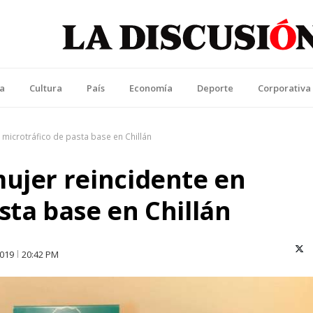
La Discusión
l Diario de la Región de Ñuble
ca
Cultura
País
Economía
Deporte
Corporativa
 microtráfico de pasta base en Chillán
mujer reincidente en
sta base en Chillán
X (T
2019
20:42 PM