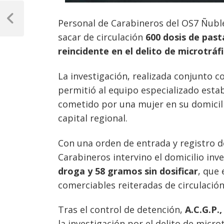
Navegación
de
Personal de Carabineros del OS7 Ñubl
Previous
Post
sacar de circulación
600 dosis de past
entradas
reincidente en el delito de microtráf
La investigación, realizada conjunto co
permitió al equipo especializado estab
cometido por una mujer en su domicil
capital regional.
Con una orden de entrada y registro 
Carabineros intervino el domicilio in
droga y 58 gramos sin dosificar
, que
comerciables reiteradas de circulación
Tras el control de detención,
A.C.G.P.
la investigación por el delito de micro