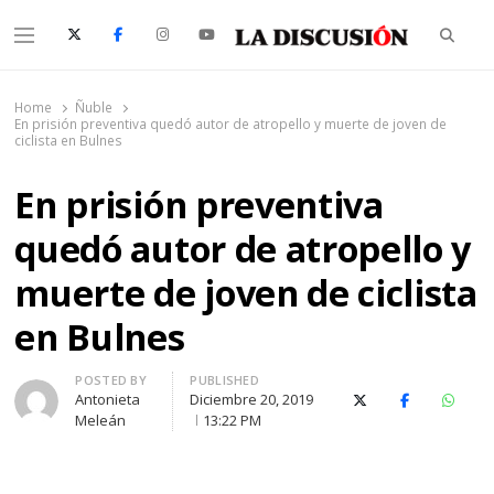
Searc
Menu
La Discusión
El Diario de la Región de Ñuble
Home
Ñuble
En prisión preventiva quedó autor de atropello y muerte de joven de
ciclista en Bulnes
En prisión preventiva
quedó autor de atropello y
muerte de joven de ciclista
en Bulnes
Author
POSTED BY
PUBLISHED
Antonieta
Diciembre 20, 2019
X (Twitter)
Facebook
Whats
Meleán
13:22 PM