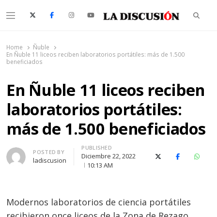
Searc
Menu
La Discusión
El Diario de la Región de Ñuble
Home
Ñuble
En Ñuble 11 liceos reciben laboratorios portátiles: más de 1.500
beneficiados
En Ñuble 11 liceos reciben
laboratorios portátiles:
más de 1.500 beneficiados
PUBLISHED
Author
POSTED BY
Diciembre 22, 2022
X (Twitter)
Facebook
Whats
ladiscusion
10:13 AM
Modernos laboratorios de ciencia portátiles
recibieron once liceos de la Zona de Rezago,