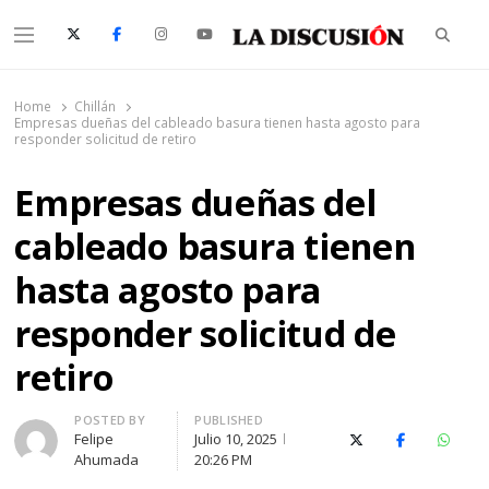
Searc
Menu
La Discusión
El Diario de la Región de Ñuble
Home
Chillán
Empresas dueñas del cableado basura tienen hasta agosto para
responder solicitud de retiro
Empresas dueñas del
cableado basura tienen
hasta agosto para
responder solicitud de
retiro
Author
POSTED BY
PUBLISHED
Felipe
Julio 10, 2025
X (Twitter)
Facebook
Whats
Ahumada
20:26 PM