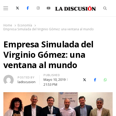
Searc
Menu
La Discusión
El Diario de la Región de Ñuble
Home
Economía
Empresa Simulada del Virginio Gómez: una ventana al mundo
Empresa Simulada del
Virginio Gómez: una
ventana al mundo
PUBLISHED
Author
POSTED BY
Mayo 10, 2019
X (Twitter)
Facebook
Whats
ladiscusion
21:53 PM