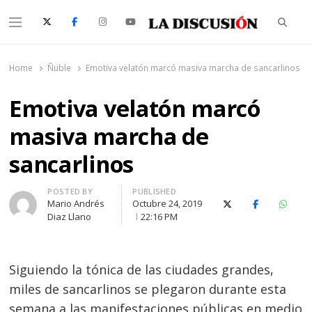
Searc
Menu
La Discusión
El Diario de la Región de Ñuble
Home
Ñuble
Emotiva velatón marcó masiva marcha de sancarlinos
Emotiva velatón marcó
masiva marcha de
sancarlinos
Author
POSTED BY
PUBLISHED
Mario Andrés
Octubre 24, 2019
X (Twitter)
Facebook
Whats
Diaz Llano
22:16 PM
Siguiendo la tónica de las ciudades grandes,
miles de sancarlinos se plegaron durante esta
semana a las manifestaciones públicas en medio