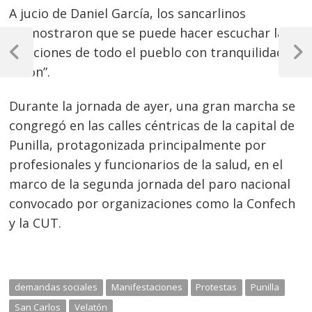
A jucio de Daniel García, los sancarlinos
“demostraron que se puede hacer escuchar las
Navegación
peticiones de todo el pueblo con tranquilidad y
de
Previous
Next
unión”.
Post
Post
entradas
Durante la jornada de ayer, una gran marcha se
congregó en las calles céntricas de la capital de
Punilla, protagonizada principalmente por
profesionales y funcionarios de la salud, en el
marco de la segunda jornada del paro nacional
convocado por organizaciones como la Confech
y la CUT.
demandas sociales
Manifestaciones
Protestas
Punilla
San Carlos
Velatón