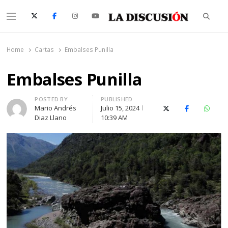
Searc
Menu
La Discusión
El Diario de la Región de Ñuble
Home
Cartas
Embalses Punilla
Embalses Punilla
Author
POSTED BY
PUBLISHED
Mario Andrés
Julio 15, 2024
X (Twitter)
Facebook
Whats
Diaz Llano
10:39 AM