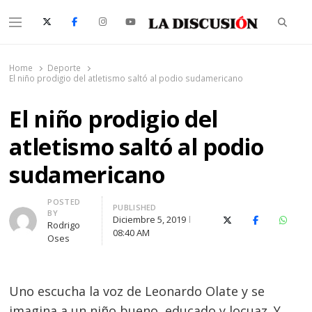
Searc
Menu
La Discusión
El Diario de la Región de Ñuble
Home
Deporte
El niño prodigio del atletismo saltó al podio sudamericano
El niño prodigio del
atletismo saltó al podio
sudamericano
Author
POSTED
PUBLISHED
BY
Diciembre 5, 2019
X (Twitter)
Facebook
Whats
Rodrigo
08:40 AM
Oses
Uno escucha la voz de Leonardo Olate y se
imagina a un niño bueno, educado y locuaz. Y