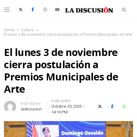
Searc
Menu
La Discusión
El Diario de la Región de Ñuble
Home
Cultura
El lunes 3 de noviembre cierra postulación a Premios Municipales de Arte
El lunes 3 de noviembre
cierra postulación a
Premios Municipales de
Arte
PUBLISHED
Author
POSTED BY
Octubre 20, 2025
X (Twitter)
Facebook
Whats
ladiscusion
14:10 PM