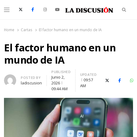
Searc
Menu
La Discusión
El Diario de la Región de Ñuble
Home
Cartas
El factor humano en un mundo de IA
El factor humano en un
mundo de IA
PUBLISHED
UPDATED
Junio 2,
Author
POSTED BY
09:57
X (Twitter)
Faceboo
Wh
ladiscusion
2026
AM
09:44 AM