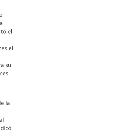
e
a
tó el
nes el
ra su
mes.
e la
al
udicó