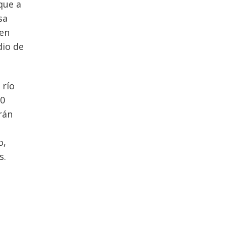
que a
sa
 en
dio de
 río
10
rán
o,
s.