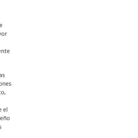
e
yor
ente
as
iones
to,
 el
seño
s