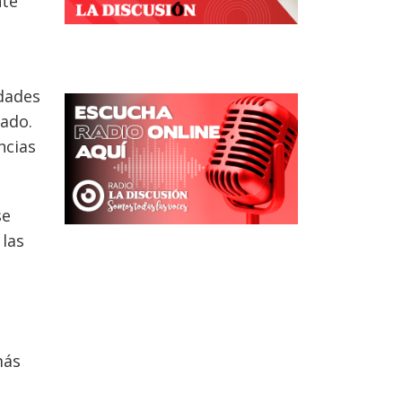
nte
idades
zado.
ncias
se
 las
más