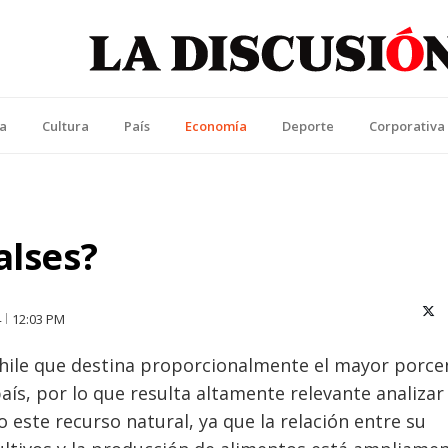
La Discusión
l Diario de la Región de Ñuble
ca
Cultura
País
Economía
Deporte
Corporativa
alses?
X (T
4
12:03 PM
Chile que destina proporcionalmente el mayor porce
aís, por lo que resulta altamente relevante analizar 
o este recurso natural, ya que la relación entre su