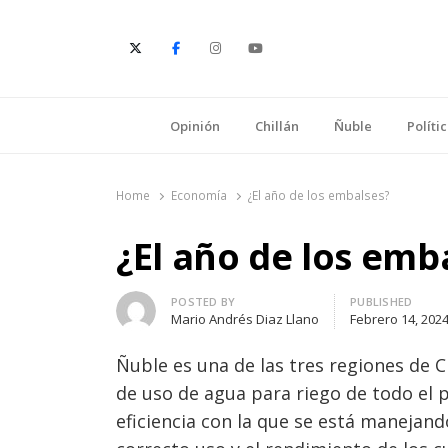
E
Opinión
Chillán
Ñuble
Políti
Home
Economía
¿El año de los embalses?
¿El año de los emb
Author
POSTED BY
PUBLISHED
Mario Andrés Diaz Llano
Febrero 14, 202
Ñuble es una de las tres regiones de 
de uso de agua para riego de todo el p
eficiencia con la que se está manejand