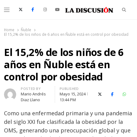
Searc
Menu
La Discusión
El Diario de la Región de Ñuble
Home
Ñuble
El 15,2% de los niños de 6 años en Ñuble está en control por obesidad
El 15,2% de los niños de 6
años en Ñuble está en
control por obesidad
Author
POSTED BY
PUBLISHED
Mario Andrés
Mayo 15, 2024
X (Twitter)
Facebook
Whats
Diaz Llano
13:44 PM
Como una enfermedad primaria y una pandemia
del siglo XXI fue clasificada la obesidad por la
OMS, generando una preocupación global y que