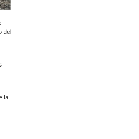
s
o del
s
e la