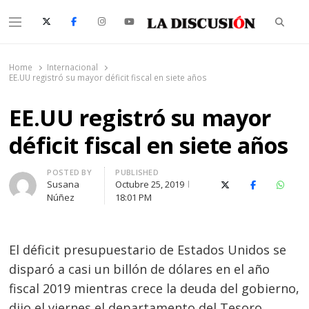
Searc
Menu
La Discusión
El Diario de la Región de Ñuble
Home
Internacional
EE.UU registró su mayor déficit fiscal en siete años
EE.UU registró su mayor
déficit fiscal en siete años
Author
POSTED BY
PUBLISHED
Susana
Octubre 25, 2019
X (Twitter)
Facebook
Whats
Núñez
18:01 PM
El déficit presupuestario de Estados Unidos se
disparó a casi un billón de dólares en el año
fiscal 2019 mientras crece la deuda del gobierno,
dijo el viernes el departamento del Tesoro.