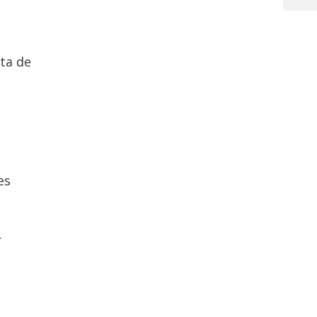
Post
ta de
es
r