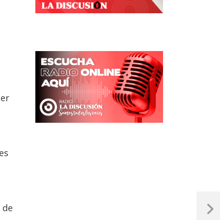
der
 es
 de
Next