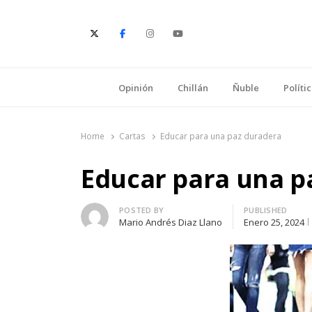
E
Opinión
Chillán
Ñuble
Políti
Home
Cartas
Educar para una paz duradera
Educar para una p
Author
POSTED BY
PUBLISHED
Mario Andrés Diaz Llano
Enero 25, 2024