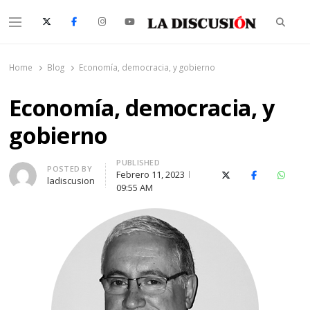
Searc
Menu
La Discusión
El Diario de la Región de Ñuble
Home
Blog
Economía, democracia, y gobierno
Economía, democracia, y
gobierno
PUBLISHED
Author
POSTED BY
Febrero 11, 2023
X (Twitter)
Facebook
Whats
ladiscusion
09:55 AM