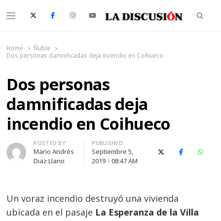
Searc
Menu
La Discusión
El Diario de la Región de Ñuble
Home
Ñuble
Dos personas damnificadas deja incendio en Coihueco
Dos personas
damnificadas deja
incendio en Coihueco
Author
POSTED BY
PUBLISHED
Mario Andrés
Septiembre 5,
X (Twitter)
Facebook
Whats
Diaz Llano
2019
08:47 AM
Un voraz incendio destruyó una vivienda
ubicada en el pasaje
La Esperanza de la Villa