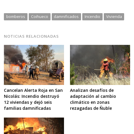
bomberos
Coihueco
damnificados
Incendio
Vivienda
NOTICIAS RELACIONADAS
Navegación
de
s
entradas
Cancelan Alerta Roja en San
Analizan desafíos de
Nicolás: Incendio destruyó
adaptación al cambio
12 viviendas y dejó seis
climático en zonas
familias damnificadas
rezagadas de Ñuble