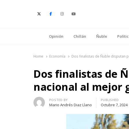
E
Opinión
Chillán
Ñuble
Políti
Home
Economía
Dos finalistas de Ñuble disputan 
Dos finalistas de 
nacional al mejor
Author
POSTED BY
PUBLISHED
Mario Andrés Diaz Llano
Octubre 7, 2024