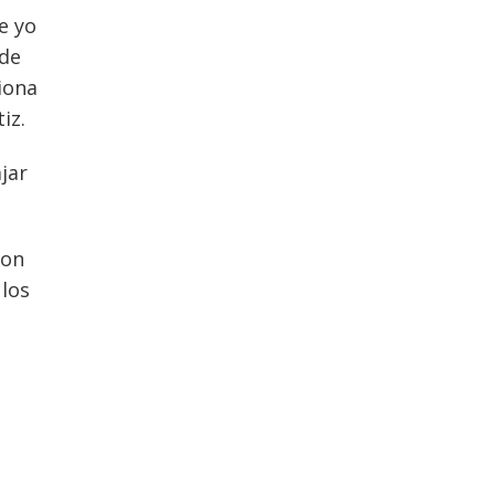
e yo
 de
iona
iz.
jar
con
 los