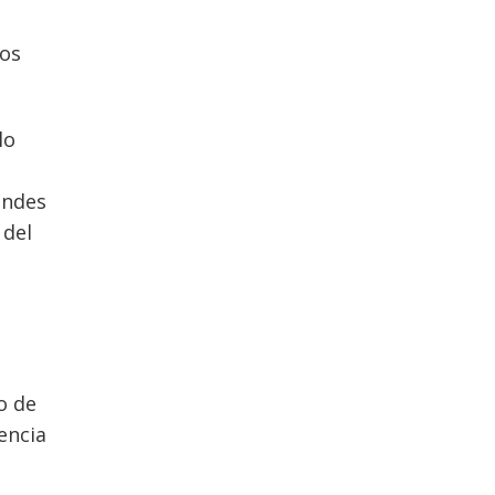
los
lo
andes
 del
o de
encia