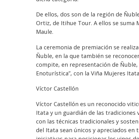
De ellos, dos son de la región de Ñuble
Ortiz, de Itihue Tour. A ellos se suma 
Maule.
La ceremonia de premiación se realiza
Ñuble, en la que también se reconocer
compite, en representación de Ñuble, l
Enoturística”, con la Viña Mujeres Itat
Víctor Castellón
Navegación
Víctor Castellón es un reconocido vitic
de
s
Itata y un guardián de las tradiciones
con las técnicas tradicionales y sosten
entradas
del Itata sean únicos y apreciados e
iniciativas para posicionar los vinos de