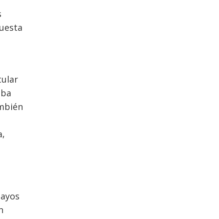
s
questa
ular
aba
ambién
a,
sayos
n