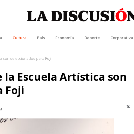
La Discusión
l Diario de la Región de Ñuble
ca
Cultura
País
Economía
Deporte
Corporativa
ca son seleccionados para Foji
 la Escuela Artística son
 Foji
X (T
PM