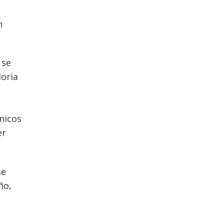
n
 se
loria
nicos
er
se
ño,