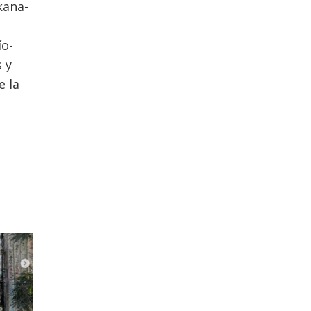
kana-
ío-
 y
e la