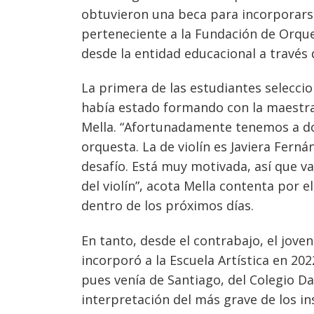
obtuvieron una beca para incorporarse
perteneciente a la Fundación de Orques
desde la entidad educacional a través
La primera de las estudiantes seleccion
había estado formando con la maestra 
Mella. “Afortunadamente tenemos a do
orquesta. La de violín es Javiera Fern
desafío. Está muy motivada, así que v
Navegación
del violín”, acota Mella contenta po
dentro de los próximos días.
de
s
entradas
En tanto, desde el contrabajo, el jove
incorporó a la Escuela Artística en 20
pues venía de Santiago, del Colegio Da
interpretación del más grave de los i