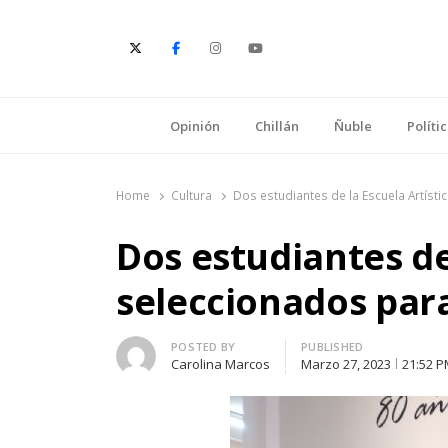
E
Opinión
Chillán
Ñuble
Políti
Home
Cultura
Dos estudiantes de la Escuela Artísti
Dos estudiantes de
seleccionados para
Author
POSTED BY
PUBLISHED
Carolina Marcos
Marzo 27, 2023
21:52 