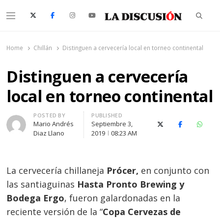
Searc
Menu
La Discusión
El Diario de la Región de Ñuble
Home
Chillán
Distinguen a cervecería local en torneo continental
Distinguen a cervecería
local en torneo continental
Author
POSTED BY
PUBLISHED
Mario Andrés
Septiembre 3,
X (Twitter)
Facebook
Whats
Diaz Llano
2019
08:23 AM
La cervecería chillaneja
Prócer,
en conjunto con
las santiaguinas
Hasta Pronto Brewing y
Bodega Ergo
, fueron galardonadas en la
reciente versión de la “
Copa Cervezas de