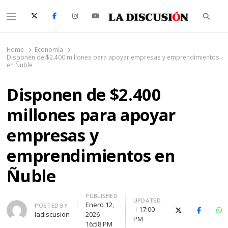
Searc
Menu
La Discusión
El Diario de la Región de Ñuble
Home
Economía
Disponen de $2.400 millones para apoyar empresas y emprendimientos
en Ñuble
Disponen de $2.400
millones para apoyar
empresas y
emprendimientos en
Ñuble
PUBLISHED
UPDATED
Enero 12,
Author
POSTED BY
17:00
X (Twitter)
Faceboo
Wh
ladiscusion
2026
PM
16:58 PM