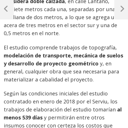
considera doble calzada
, en calle Lantaño,
Navegación
de siete metros cada una, separadas por una
de
Previous
Next
mediana de dos metros, a lo que se agrega una
Post
Post
entradas
acera de tres metros en el sector sur y una de
0,5 metros en el norte.
El estudio comprende trabajos de topografía,
modelación de transporte, mecánica de suelos
y desarrollo de proyecto geométrico
y, en
general, cualquier obra que sea necesaria para
materializar a cabalidad el proyecto.
Según las condiciones iniciales del estudio
contratado en enero de 2018 por el Serviu, los
trabajos de elaboración del estudio tomarían
al
menos 539 días
y permitirán entre otros
insumos conocer con certeza los costos que