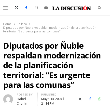
Searc
Menu
La Discusión
El Diario de la Región de Ñuble
Home
Política
Diputados por Ñuble respaldan modernización de la planificación
territorial: “Es urgente para las comunas”
Diputados por Ñuble
respaldan modernización
de la planificación
territorial: “Es urgente
para las comunas”
Author
POSTED BY
PUBLISHED
Isabel
Mayo 14, 2025
X (Twitter)
Facebook
Whats
Charlín
21:14 PM