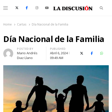
Searc
Menu
La Discusión
El Diario de la Región de Ñuble
Home
Cartas
Día Nacional de la Familia
Día Nacional de la Familia
Author
POSTED BY
PUBLISHED
Mario Andrés
Abril 6, 2024
X (Twitter)
Facebook
Whats
Diaz Llano
09:49 AM