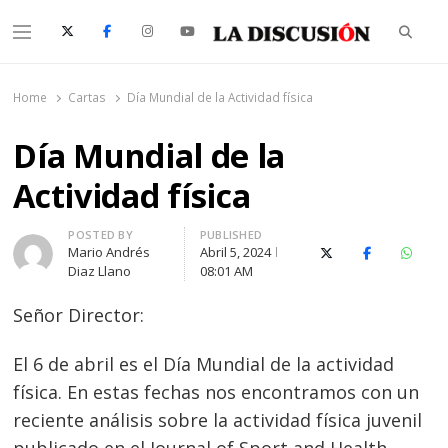
Searc
Menu
La Discusión
El Diario de la Región de Ñuble
Home
Cartas
Día Mundial de la Actividad física
Día Mundial de la
Actividad física
Author
POSTED BY
PUBLISHED
Mario Andrés
Abril 5, 2024
X (Twitter)
Facebook
Whats
Diaz Llano
08:01 AM
Señor Director:
El 6 de abril es el Día Mundial de la actividad
física. En estas fechas nos encontramos con un
reciente análisis sobre la actividad física juvenil