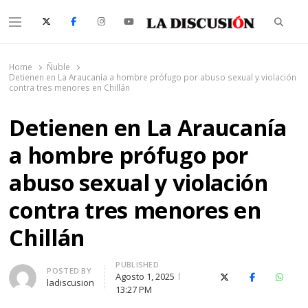
Searc
Menu
La Discusión
El Diario de la Región de Ñuble
Home
Ñuble
Detienen en La Araucanía a hombre prófugo por abuso sexual y violación
contra tres menores en Chillán
Detienen en La Araucanía
a hombre prófugo por
abuso sexual y violación
contra tres menores en
Chillán
PUBLISHED
Author
POSTED BY
Agosto 1, 2025
X (Twitter)
Facebook
Whats
ladiscusion
13:27 PM