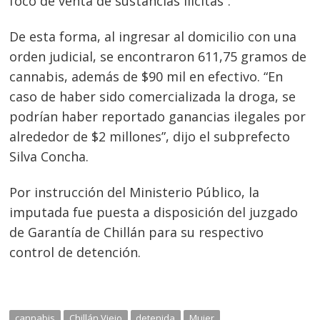
foco de venta de sustancias ilícitas”.
Navegación
De esta forma, al ingresar al domicilio con una
de
s
orden judicial, se encontraron 611,75 gramos de
entradas
cannabis, además de $90 mil en efectivo. “En
caso de haber sido comercializada la droga, se
podrían haber reportado ganancias ilegales por
alrededor de $2 millones”, dijo el subprefecto
Silva Concha.
Por instrucción del Ministerio Público, la
imputada fue puesta a disposición del juzgado
de Garantía de Chillán para su respectivo
control de detención.
cannabis
Chillán Viejo
detenida
Mujer