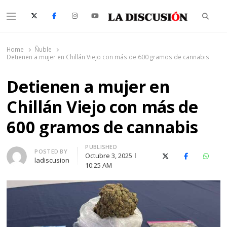
Searc
Menu
La Discusión
El Diario de la Región de Ñuble
Home
Ñuble
Detienen a mujer en Chillán Viejo con más de 600 gramos de cannabis
Detienen a mujer en
Chillán Viejo con más de
600 gramos de cannabis
PUBLISHED
Author
POSTED BY
Octubre 3, 2025
X (Twitter)
Facebook
Whats
ladiscusion
10:25 AM