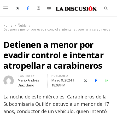
Searc
Menu
La Discusión
El Diario de la Región de Ñuble
Home
Ñuble
Detienen a menor por evadir control e intentar atropellar a carabineros
Detienen a menor por
evadir control e intentar
atropellar a carabineros
Author
POSTED BY
PUBLISHED
Mario Andrés
Mayo 9, 2024
X (Twitter)
Facebook
Whats
Diaz Llano
18:08 PM
La noche de este miércoles, Carabineros de la
Subcomisaría Quillón detuvo a un menor de 17
años, conductor de un vehículo, quien intentó