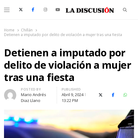
Searc
Menu
La Discusión
El Diario de la Región de Ñuble
Home
Chillán
Detienen a imputado por delito de violación a mujer tras una fiesta
Detienen a imputado por
delito de violación a mujer
tras una fiesta
Author
POSTED BY
PUBLISHED
Mario Andrés
Abril 9, 2024
X (Twitter)
Facebook
Whats
Diaz Llano
13:22 PM