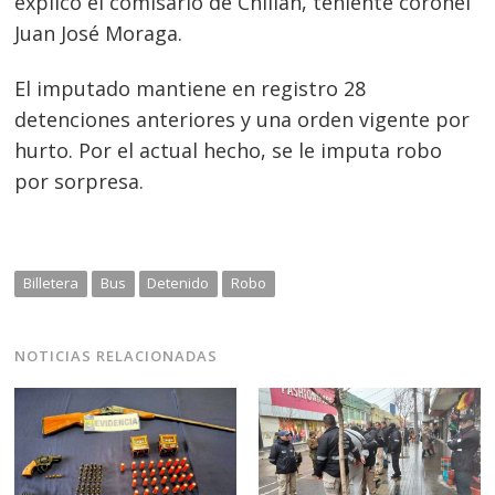
explicó el comisario de Chillán, teniente coronel
de
s
Juan José Moraga.
entradas
El imputado mantiene en registro 28
detenciones anteriores y una orden vigente por
hurto. Por el actual hecho, se le imputa robo
por sorpresa.
Billetera
Bus
Detenido
Robo
NOTICIAS RELACIONADAS