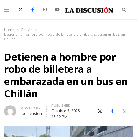
Searc
Menu
La Discusión
El Diario de la Región de Ñuble
Home
Chillán
Detienen a hombre por robo de billetera a embarazada en un bus en
Chillán
Detienen a hombre por
robo de billetera a
embarazada en un bus en
Chillán
PUBLISHED
Author
POSTED BY
Octubre 3, 2025
X (Twitter)
Facebook
Whats
ladiscusion
15:32 PM