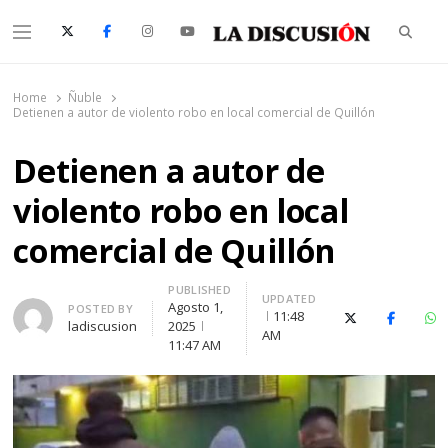
Searc
Menu
La Discusión
El Diario de la Región de Ñuble
Home
Ñuble
Detienen a autor de violento robo en local comercial de Quillón
Detienen a autor de
violento robo en local
comercial de Quillón
PUBLISHED
UPDATED
Agosto 1,
Author
POSTED BY
11:48
X (Twitter)
Faceboo
Wh
ladiscusion
2025
AM
11:47 AM