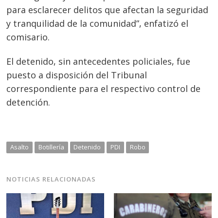
Navegación
para esclarecer delitos que afectan la seguridad
de
s
y tranquilidad de la comunidad”, enfatizó el
entradas
comisario.
El detenido, sin antecedentes policiales, fue
puesto a disposición del Tribunal
correspondiente para el respectivo control de
detención.
Asalto
Botillería
Detenido
PDI
Robo
NOTICIAS RELACIONADAS