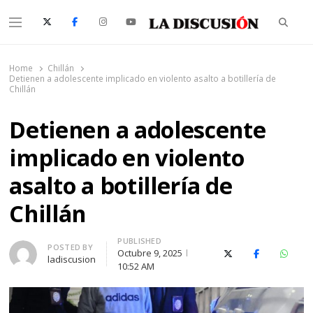
Searc
Menu
La Discusión
El Diario de la Región de Ñuble
Home
Chillán
Detienen a adolescente implicado en violento asalto a botillería de
Chillán
Detienen a adolescente
implicado en violento
asalto a botillería de
Chillán
PUBLISHED
Author
POSTED BY
Octubre 9, 2025
X (Twitter)
Facebook
Whats
ladiscusion
10:52 AM