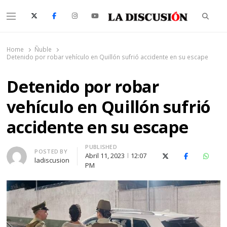
Searc
Menu
La Discusión
El Diario de la Región de Ñuble
Home
Ñuble
Detenido por robar vehículo en Quillón sufrió accidente en su escape
Detenido por robar
vehículo en Quillón sufrió
accidente en su escape
PUBLISHED
Author
POSTED BY
Abril 11, 2023
12:07
X (Twitter)
Facebook
Whats
ladiscusion
PM