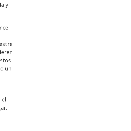
da y
once
estre
ieren
estos
do un
 el
ar;