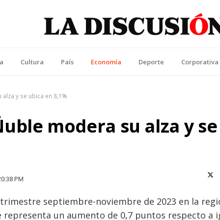
La Discusión
l Diario de la Región de Ñuble
ca
Cultura
País
Economía
Deporte
Corporativa
alza y se ubica en 8,1%
uble modera su alza y se
X (T
20:38 PM
 trimestre septiembre-noviembre de 2023 en la regi
e representa un aumento de 0,7 puntos respecto a i