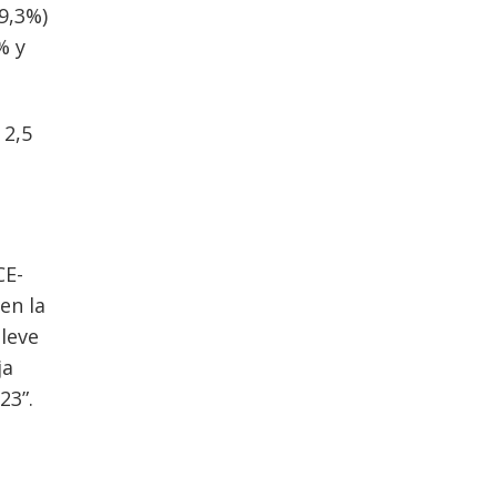
9,3%)
% y
 2,5
CE-
en la
leve
ja
23”.