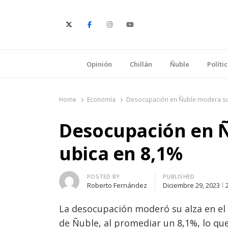
E
Opinión
Chillán
Ñuble
Políti
Home
Economía
Desocupación en Ñuble modera su 
Desocupación en Ñ
ubica en 8,1%
Author
POSTED BY
PUBLISHED
Roberto Fernández
Diciembre 29, 2023
La desocupación moderó su alza en el
de Ñuble, al promediar un 8,1%, lo qu