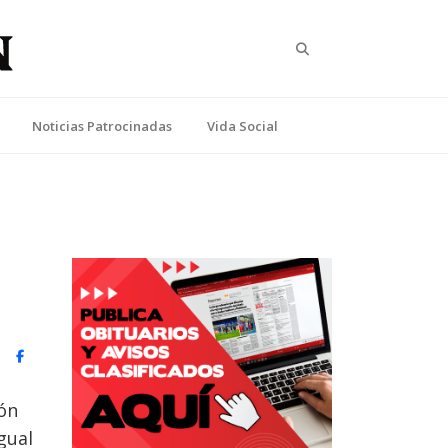
Search
Noticias Patrocinadas
Vida Social
witter)
Facebook
ón
gual