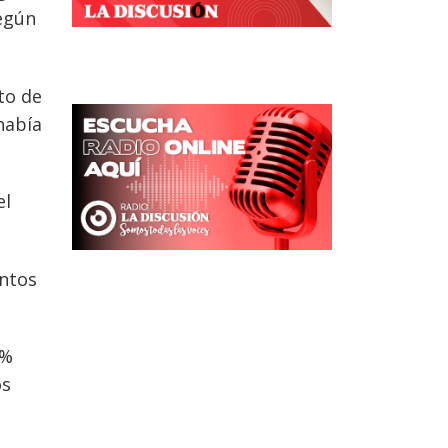
según
to de
había
el
untos
3%
os