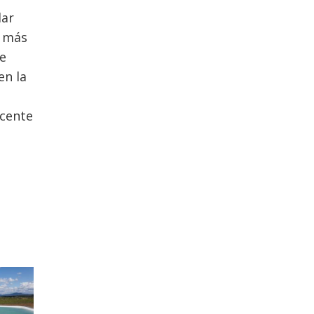
lar
y más
e
en la
ecente