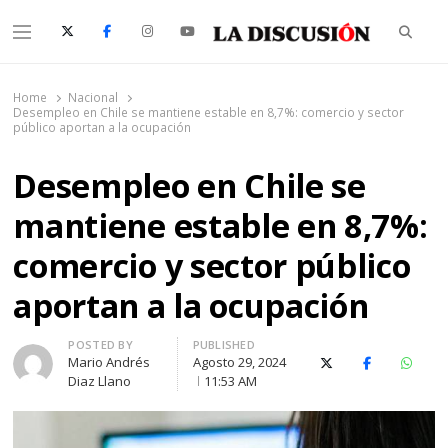
Searc
Menu
La Discusión
El Diario de la Región de Ñuble
Home
Nacional
Desempleo en Chile se mantiene estable en 8,7%: comercio y sector
público aportan a la ocupación
Desempleo en Chile se
mantiene estable en 8,7%:
comercio y sector público
aportan a la ocupación
Author
POSTED BY
PUBLISHED
Mario Andrés
Agosto 29, 2024
X (Twitter)
Facebook
Whats
Diaz Llano
11:53 AM