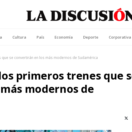
La Discusión
l Diario de la Región de Ñuble
ca
Cultura
País
Economía
Deporte
Corporativa
 que se convertirán en los más modernos de Sudamérica
os primeros trenes que s
s más modernos de
X (T