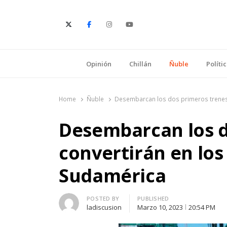
E
Opinión
Chillán
Ñuble
Políti
Home
Ñuble
Desembarcan los dos primeros trenes
Desembarcan los d
convertirán en lo
Sudamérica
Author
POSTED BY
PUBLISHED
ladiscusion
Marzo 10, 2023
20:54 PM