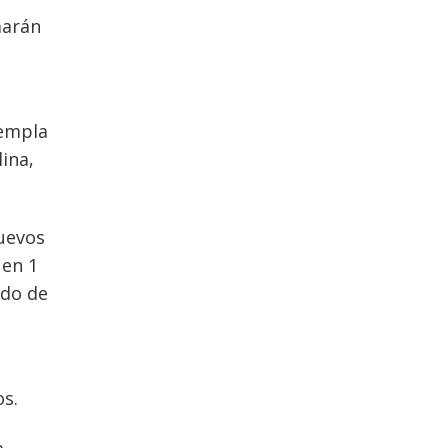
marán
templa
ina,
nuevos
 en 1
ndo de
os.
a