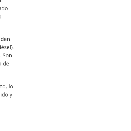
mado
o
eden
ésel).
. Son
a de
o, lo
ido y