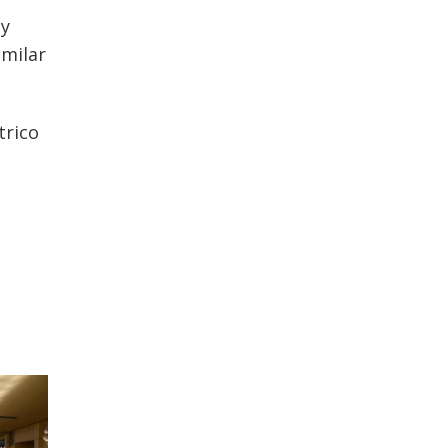
 y
imilar
trico