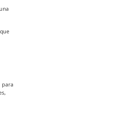
 una
(que
s para
es,