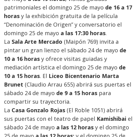
patrimoniales el domingo 25 de mayo
de 16 a 17
horas
y la exhibición gratuita de la película
“Denominación de Origen” y conversatorio el
domingo 25 de mayo
a las 17:30 horas
.
La
Sala Arte Mercado
(Maipón 769) invita a
pintar un gran lienzo el sábado 24 de mayo
de
10 a 16 horas
y ofrece visitas guiadas y
mediación artística el domingo 25 de mayo
de
10 a 15 horas
. El
Liceo Bicentenario Marta
Brunet
(Claudio Arrau 655) abrirá sus puertas el
sábado 24 de mayo
de 9 a 15 horas
para
compartir su trayectoria.
La
Casa Gonzalo Rojas
(El Roble 1051) abrirá
sus puertas con el teatro de papel
Kamishibai
el
sábado 24 de mayo
a las 12 horas
y el domingo
25 de mayo
a las 12 horas;
y
el domingo 25 de