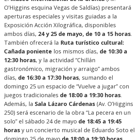
O’Higgins esquina Vegas de Saldías) presentará
aperturas especiales y visitas guiadas a la
Exposición Acción Xilográfica, disponibles
ambos días,
24 y 25 de mayo, de 10 a 15 horas
.
También ofrecerá la
Ruta turístico cultural:
Cañada poniente
los mismos días,
de 10:30 a
12:30 horas
, y la actividad “Chillán
gastronómico, migración y arraigo” ambos
días,
de 16:30 a 17:30 horas
, sumando el
domingo 25 un espacio de “Vuelve a jugar” con
juegos tradicionales
de 18:00 a 19:30 horas
.
Además, la
Sala Lázaro Cárdenas
(Av. O’Higgins
250) será escenario de la obra “La pecera en un
solo” el sábado 24 de mayo
de 18:45 a 19:45
horas
y un concierto musical de Eduardo Soto el
domingo 25 de mayo
de 18:00 a 19:30 horas
.