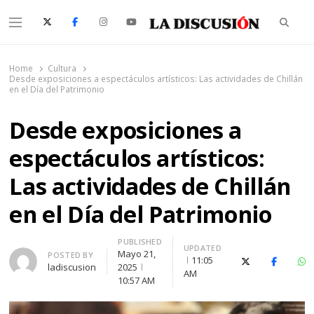
Searc
Menu
La Discusión
El Diario de la Región de Ñuble
Home
Cultura
Desde exposiciones a espectáculos artísticos: Las actividades de Chillán
en el Día del Patrimonio
Desde exposiciones a
espectáculos artísticos:
Las actividades de Chillán
en el Día del Patrimonio
PUBLISHED
UPDATED
Mayo 21,
Author
POSTED BY
11:05
X (Twitter)
Faceboo
Wh
ladiscusion
2025
AM
10:57 AM