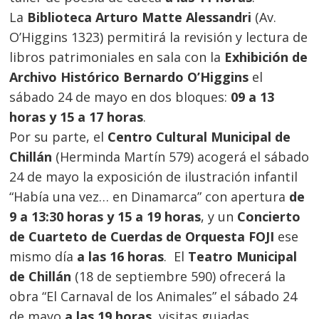
La
Biblioteca Arturo Matte Alessandri
(Av.
Navegación
O’Higgins 1323) permitirá la revisión y lectura de
de
s
libros patrimoniales en sala con la
Exhibición de
entradas
Archivo Histórico Bernardo O’Higgins
el
sábado 24 de mayo en dos bloques:
09 a 13
horas y 15 a 17 horas
.
Por su parte, el
Centro Cultural Municipal de
Chillán
(Herminda Martín 579) acogerá el sábado
24 de mayo la exposición de ilustración infantil
“Había una vez… en Dinamarca” con apertura
de
9 a 13:30 horas y 15 a 19 horas
, y un
Concierto
de Cuarteto de Cuerdas de Orquesta FOJI
ese
mismo día
a las 16 horas
. El
Teatro Municipal
de Chillán
(18 de septiembre 590) ofrecerá la
obra “El Carnaval de los Animales” el sábado 24
de mayo
a las 19 horas
, visitas guiadas