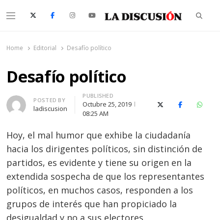
Searc
Menu
La Discusión
El Diario de la Región de Ñuble
Home
Editorial
Desafío político
Desafío político
PUBLISHED
Author
POSTED BY
Octubre 25, 2019
X (Twitter)
Facebook
Whats
ladiscusion
08:25 AM
H
oy, el mal humor que exhibe la ciudadanía
hacia los dirigentes políticos, sin distinción de
partidos, es evidente y tiene su origen en la
extendida sospecha de que los representantes
políticos, en muchos casos, responden a los
grupos de interés que han propiciado la
desigualdad y no a sus electores.