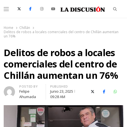
Searc
Menu
La Discusión
El Diario de la Región de Ñuble
Home
Chillán
Delitos de robos a locales comerciales del centro de Chillán aumentan
un 76%
Delitos de robos a locales
comerciales del centro de
Chillán aumentan un 76%
Author
POSTED BY
PUBLISHED
Felipe
Junio 23, 2025
X (Twitter)
Facebook
Whats
Ahumada
09:28 AM