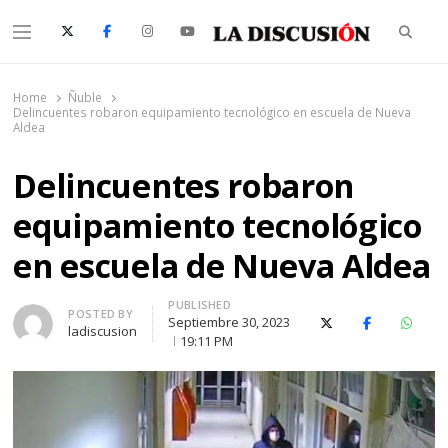
Searc
Menu
La Discusión
El Diario de la Región de Ñuble
Home
Ñuble
Delincuentes robaron equipamiento tecnológico en escuela de Nueva
Aldea
Delincuentes robaron
equipamiento tecnológico
en escuela de Nueva Aldea
PUBLISHED
Author
POSTED BY
Septiembre 30, 2023
X (Twitter)
Facebook
Whats
ladiscusion
19:11 PM