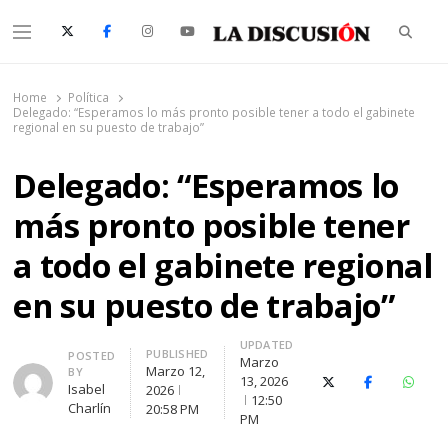
Searc
Menu
La Discusión
El Diario de la Región de Ñuble
Home
Política
Delegado: “Esperamos lo más pronto posible tener a todo el gabinete
regional en su puesto de trabajo”
Delegado: “Esperamos lo
más pronto posible tener
a todo el gabinete regional
en su puesto de trabajo”
UPDATED
PUBLISHED
Author
POSTED
Marzo
Marzo 12,
BY
13, 2026
X (Twitter)
Facebook
Whats
Isabel
2026
12:50
Charlín
20:58 PM
PM