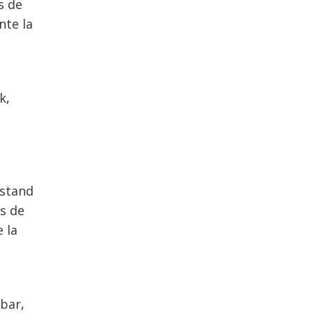
s de
nte la
k,
 stand
s de
 la
obar,