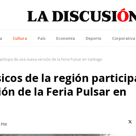
La Discusión
l Diario de la Región de Ñuble
ca
Cultura
País
Economía
Deporte
Corporativa
rticipa de una nueva versión de la Feria Pulsar en Santiago
cos de la región particip
ón de la Feria Pulsar en
X (T
3 PM