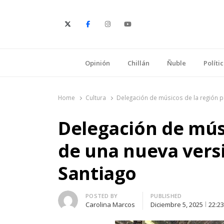
E
Opinión
Chillán
Ñuble
Políti
Home
Cultura
Delegación de músicos de la región pa
Delegación de músi
de una nueva versi
Santiago
Author
POSTED BY
PUBLISHED
Carolina Marcos
Diciembre 5, 2025
22:2