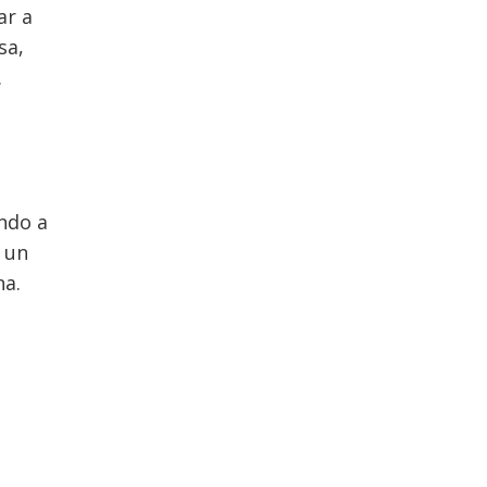
ar a
sa,
.
ndo a
 un
na.