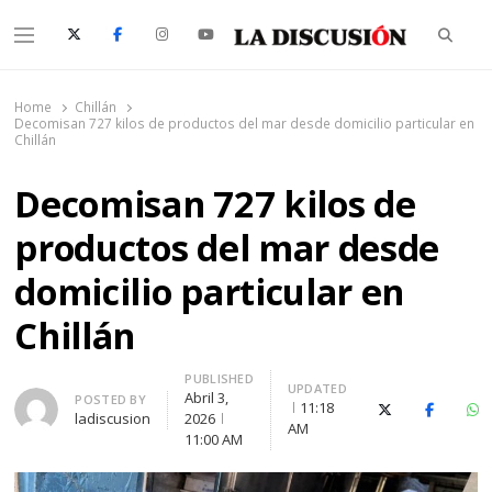
Searc
Menu
La Discusión
El Diario de la Región de Ñuble
Home
Chillán
Decomisan 727 kilos de productos del mar desde domicilio particular en
Chillán
Decomisan 727 kilos de
productos del mar desde
domicilio particular en
Chillán
PUBLISHED
UPDATED
Abril 3,
Author
POSTED BY
11:18
X (Twitter)
Faceboo
Wh
ladiscusion
2026
AM
11:00 AM