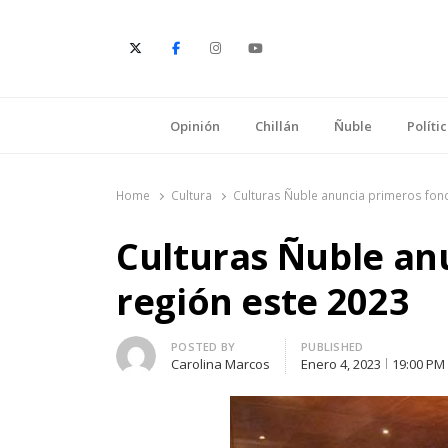
E
Opinión
Chillán
Ñuble
Políti
Home
Cultura
Culturas Ñuble anuncia primeros fond
Culturas Ñuble an
región este 2023
Author
POSTED BY
PUBLISHED
Carolina Marcos
Enero 4, 2023
19:00 PM