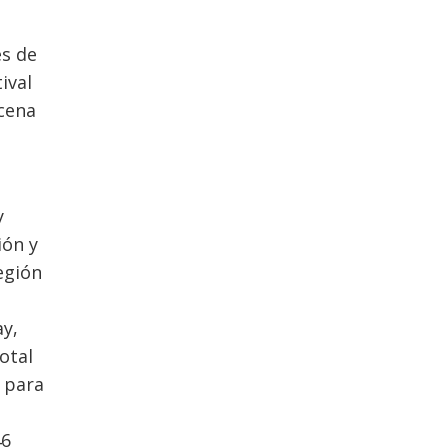
es de
ival
scena
y
ión y
región
ay,
otal
 para
46