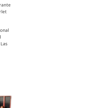
urante
rlet
ional
l
 Las