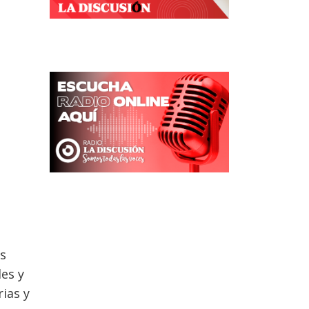
os
les y
ias y