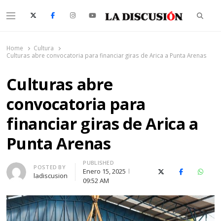
Searc
Menu
La Discusión
El Diario de la Región de Ñuble
Home
Cultura
Culturas abre convocatoria para financiar giras de Arica a Punta Arenas
Culturas abre
convocatoria para
financiar giras de Arica a
Punta Arenas
PUBLISHED
Author
POSTED BY
Enero 15, 2025
X (Twitter)
Facebook
Whats
ladiscusion
09:52 AM