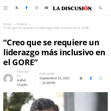
Searc
Menu
La Discusión
El Diario de la Región de Ñuble
Home
Política
“Creo que se requiere un liderazgo más inclusivo en el GORE”
“Creo que se requiere un
liderazgo más inclusivo en
el GORE”
Author
POSTED
PUBLISHED
BY
Septiembre 23, 2023
X (Twitter)
Facebook
Whats
Isabel
22:09 PM
Charlín