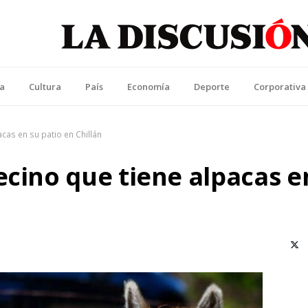
La Discusión
l Diario de la Región de Ñuble
ca
Cultura
País
Economía
Deporte
Corporativa
cas en su patio en Chillán
ecino que tiene alpacas e
X (T