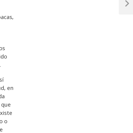
Next
Post
pacas,
os
ido
.
sí
ud, en
da
e que
xiste
o o
ue