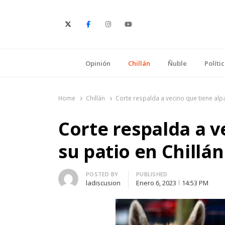
E
Opinión
Chillán
Ñuble
Políti
Home
Chillán
Corte respalda a vecino que tiene alpa
Corte respalda a v
su patio en Chillán
Author
POSTED BY
PUBLISHED
ladiscusion
Enero 6, 2023
14:53 PM